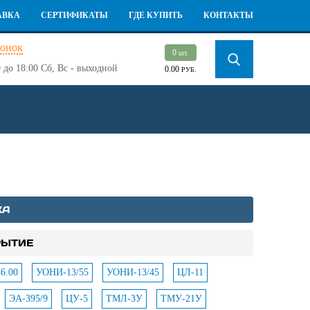
АВКА
СЕРТИФИКАТЫ
ГДЕ КУПИТЬ
КОНТАКТЫ
вонок
0
шт.
 до 18:00
Сб, Вс - выходной
0.00
РУБ.
КА
РЫТИЕ
6.00
УОНИ-13/55
УОНИ-13/45
ЦЛ-11
ЭА-395/9
ЦУ-5
ТМЛ-3У
ТМУ-21У