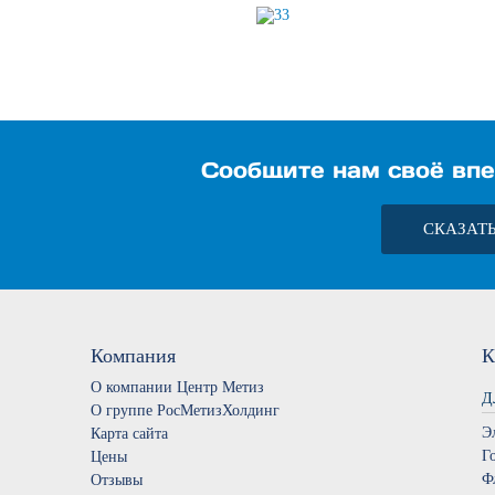
Сообщите нам своё впе
СКАЗАТ
Компания
К
О компании Центр Метиз
Д
О группе РосМетизХолдинг
Э
Карта сайта
Г
Цены
Ф
Отзывы