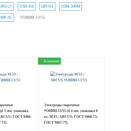
АНО-21
ОЗЛ-9А
ЦН-6Л
ОЗН-300М
МР-3С
УОНИИ-13/55
В наличии
арочные
Электроды сварочные
(d 3 мм; упаковка
УОНИИ-13/55 (d 4 мм; упаковка 6
 ARCUS; ГОСТ 9466-
кг; МЭЗ | ARCUS; ГОСТ 9466-75;
-75)
ГОСТ 9467-75)