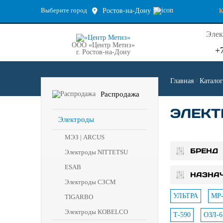
Выберите город
Ростов-на-Дону
Элек
ООО «Центр Метиз»
+
г. Ростов-на-Дону
Главная
/
Каталог
Распродажа
ЭЛЕКТ
Электроды
МЭЗ | ARCUS
БРЕНД
Электроды NITTETSU
ESAB
НАЗНА
Электроды СЗСМ
УЛЬТРА
МР-
TIGARBO
Электроды KOBELCO
Т-590
ОЗЛ-6