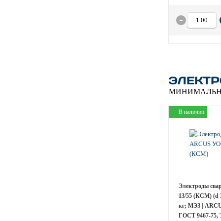
ЭЛЕКТР
МИНИМАЛЬН
В наличии
Электроды св
13/55 (КСМ) (d 
кг; МЭЗ | ARCU
ГОСТ 9467-75, 