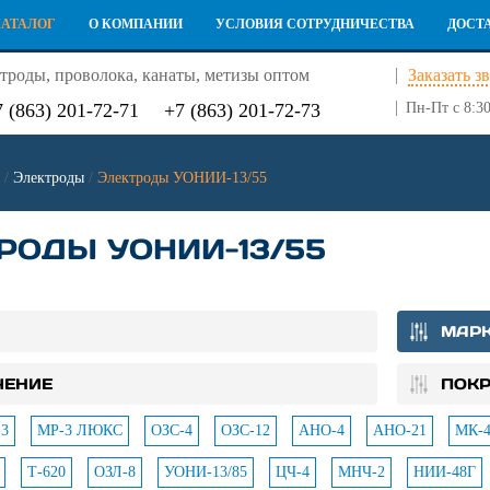
КАТАЛОГ
О КОМПАНИИ
УСЛОВИЯ СОТРУДНИЧЕСТВА
ДОСТ
троды, проволока, канаты, метизы оптом
Заказать з
7 (863) 201-72-71
+7 (863) 201-72-73
Пн-Пт с 8:30
/
Электроды
/
Электроды УОНИИ-13/55
РОДЫ УОНИИ-13/55
МАР
ЧЕНИЕ
ПОК
3
МР-3 ЛЮКС
ОЗС-4
ОЗС-12
АНО-4
АНО-21
МК-4
Т-620
ОЗЛ-8
УОНИ-13/85
ЦЧ-4
МНЧ-2
НИИ-48Г