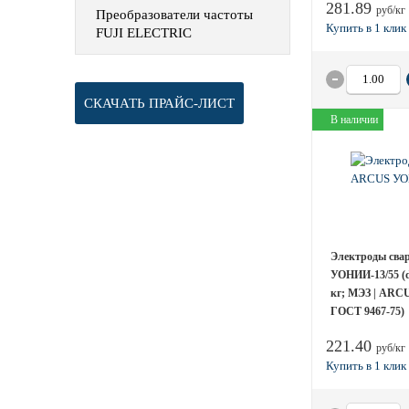
281.89
руб/кг
Преобразователи частоты
FUJI ELECTRIC
СКАЧАТЬ ПРАЙС-ЛИСТ
В наличии
Электроды сва
УОНИИ-13/55 (d
кг; МЭЗ | ARCU
ГОСТ 9467-75)
221.40
руб/кг