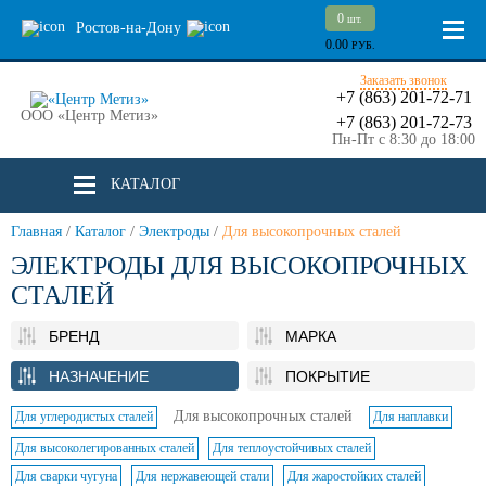
0
шт.
Ростов-на-Дону
0.00
РУБ.
Заказать звонок
+7 (863) 201-72-71
ООО «Центр Метиз»
+7 (863) 201-72-73
Пн-Пт с 8:30 до 18:00
КАТАЛОГ
Главная
/
Каталог
/
Электроды
/
Для высокопрочных сталей
ЭЛЕКТРОДЫ ДЛЯ ВЫСОКОПРОЧНЫХ
СТАЛЕЙ
БРЕНД
МАРКА
НАЗНАЧЕНИЕ
ПОКРЫТИЕ
Для высокопрочных сталей
Для углеродистых сталей
Для наплавки
Для высоколегированных сталей
Для теплоустойчивых сталей
Для сварки чугуна
Для нержавеющей стали
Для жаростойких сталей