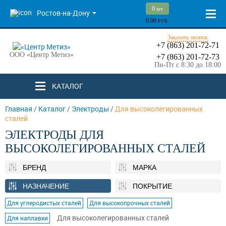
0
шт.
Ростов-на-Дону
0.00
РУБ.
Заказать звонок
+7 (863) 201-72-71
ООО «Центр Метиз»
+7 (863) 201-72-73
Пн-Пт с 8:30 до 18:00
КАТАЛОГ
Главная
/
Каталог
/
Электроды
/
Для высоколегированных
сталей
ЭЛЕКТРОДЫ ДЛЯ
ВЫСОКОЛЕГИРОВАННЫХ СТАЛЕЙ
БРЕНД
МАРКА
НАЗНАЧЕНИЕ
ПОКРЫТИЕ
Для углеродистых сталей
Для высокопрочных сталей
Для высоколегированных сталей
Для наплавки