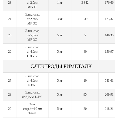
23
d=2,5мм
1 кг
3 842
176,66
МР-3C
Элек. свар.
24
d=2,5мм
3 кг
939
173,37
МР-3С
Элек. свар.
25
d=5,0мм
5 кг
5
146,35
МР-3С
Элек. свар.
26
d=4,0мм
5 кг
40
156,97
ОЗС-12
ЭЛЕКТРОДЫ РИМЕТАЛК
Элек. свар.
27
d=4,0мм
5 кг
10
543,61
ОЗЛ-8
Элек. свар.
28
5 кг
95
209,91
d=3,0мм Т-590
Элек.
29
свар.d=4,0 мм
5 кг
20
218,21
Т-620