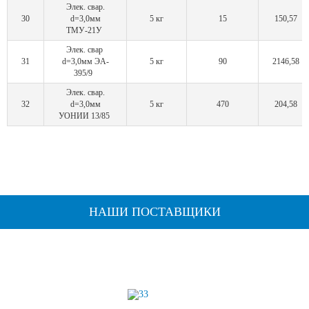
Элек. свар.
30
d=3,0мм
5 кг
15
150,57
ТМУ-21У
Элек. свар
31
d=3,0мм ЭА-
5 кг
90
2146,58
395/9
Элек. свар.
32
d=3,0мм
5 кг
470
204,58
УОНИИ 13/85
НАШИ ПОСТАВЩИКИ