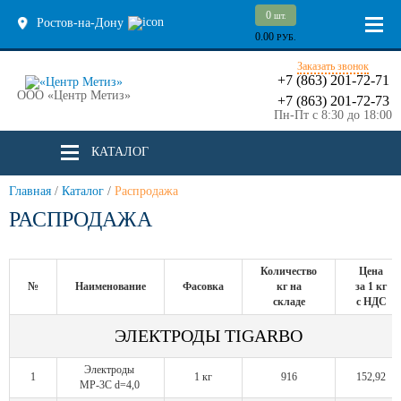
0
шт.
Ростов-на-Дону
0.00
РУБ.
Заказать звонок
+7 (863) 201-72-71
ООО «Центр Метиз»
+7 (863) 201-72-73
Пн-Пт с 8:30 до 18:00
КАТАЛОГ
Главная
/
Каталог
/
Распродажа
РАСПРОДАЖА
Количество
Цена
№
Наименование
Фасовка
кг на
за 1 кг
складе
с НДС
ЭЛЕКТРОДЫ TIGARBO
Электроды
1
1 кг
916
152,92
МР-3С d=4,0