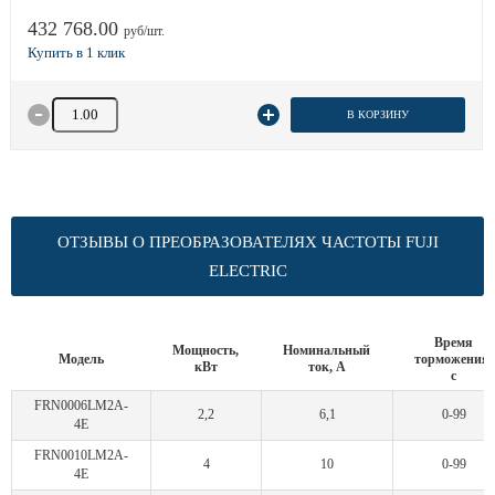
432 768.00
руб/шт.
Количество товара
В КОРЗИНУ
ОТЗЫВЫ О ПРЕОБРАЗОВАТЕЛЯХ ЧАСТОТЫ FUJI
ELECTRIC
Время
Мощность,
Номинальный
Модель
торможения,
кВт
ток, А
с
FRN0006LM2A-
2,2
6,1
0-99
4E
FRN0010LM2A-
4
10
0-99
4E