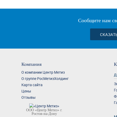
Сообщите нам св
СКАЗАТ
Компания
К
О компании Центр Метиз
Д
О группе РосМетизХолдинг
Э
Карта сайта
Г
Цены
Ф
Отзывы
Г
ООО «Центр Метиз» г.
Ростов-на-Дону
М