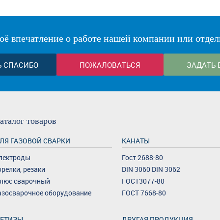
оё впечатление о работе нашей компании или отдел
Ь СПАСИБО
ПОЖАЛОВАТЬСЯ
ЗАДАТЬ 
аталог
товаров
ЛЯ ГАЗОВОЙ СВАРКИ
КАНАТЫ
лектроды
Гост 2688-80
орелки, резаки
DIN 3060 DIN 3062
люс сварочный
ГОСТ3077-80
азосварочное оборудование
ГОСТ 7668-80
ЕТИЗЫ
ДРУГАЯ ПРОДУКЦИЯ