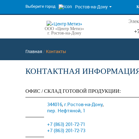
Выберите город
Ростов-на-Дону
Элек
ООО «Центр Метиз»
+
г. Ростов-на-Дону
Главная
/
Контакты
КОНТАКТНАЯ ИНФОРМАЦИ
ОФИС / СКЛАД ГОТОВОЙ ПРОДУКЦИИ:
344016
,
г.Ростов-на-Дону
,
пер. Нефтяной, 1
+7 (863) 201-72-71
+7 (863) 201-72-73