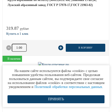
Круги абразивные по металлу (400х3,0х32 мм; упаковка 15 штук;
Лужский абразивный завод; ГОСТ Р 57978-17,ГОСТ 21963-02)
319.87
руб/шт
Количество товара
В КОРЗИНУ
В наличии
На нашем сайте используются файлы «cookie» с целью
повышения удобства пользования веб-сайтом. Продолжая
пользоваться данным сайтом, вы подтверждаете свое согласие
на использование файлов «cookie» в соответствии с настоящим
Круги абразивные по металлу (400х3,5х32 мм; упаковка 15 штук;
уведомлением и
Политикой обработки персональных данных.
Лужский абразивный завод; ГОСТ Р 57978-17,ГОСТ 21963-02)
ПРИНЯТЬ