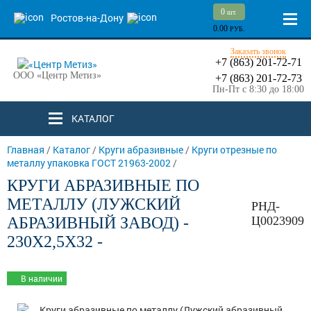
0
шт.
Ростов-на-Дону
0.00
РУБ.
Заказать звонок
+7 (863) 201-72-71
ООО «Центр Метиз»
+7 (863) 201-72-73
Пн-Пт с 8:30 до 18:00
КАТАЛОГ
Главная
/
Каталог
/
Круги абразивные
/
Круги отрезные по
металлу упаковка ГОСТ 21963-2002
/
КРУГИ АБРАЗИВНЫЕ ПО
МЕТАЛЛУ (ЛУЖСКИЙ
РНД-
АБРАЗИВНЫЙ ЗАВОД) -
Ц0023909
230Х2,5Х32 -
В наличии