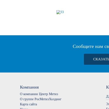
Сообщите нам св
СКАЗАТ
Компания
К
О компании Центр Метиз
Д
О группе РосМетизХолдинг
Э
Карта сайта