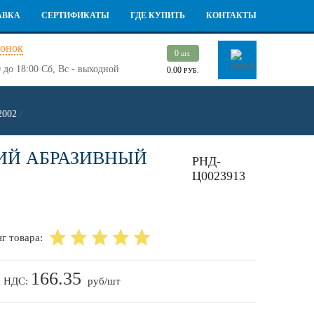
АВКА
СЕРТИФИКАТЫ
ГДЕ КУПИТЬ
КОНТАКТЫ
вонок
0
шт.
 до 18:00
Сб, Вс - выходной
0.00
РУБ.
2002
/
ИЙ АБРАЗИВНЫЙ
РНД-
Ц0023913
г товара:
166.35
с НДС:
руб/шт