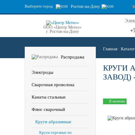
Выберите город
Ростов-на-Дону
Элек
ООО «Центр Метиз»
+
г. Ростов-на-Дону
Главная
/
Каталог
Распродажа
КРУГИ 
Электроды
ЗАВОД) -
Сварочная проволока
Канаты стальные
В наличии
Флюс сварочный
Круги абразивные
Круги отрезные по