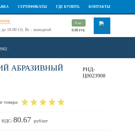
АВКА
СЕРТИФИКАТЫ
ГДЕ КУПИТЬ
КОНТАКТЫ
вонок
0
шт.
 до 18:00
Сб, Вс - выходной
0.00
РУБ.
2002
/
ИЙ АБРАЗИВНЫЙ
РНД-
Ц0023908
г товара:
80.67
с НДС:
руб/шт