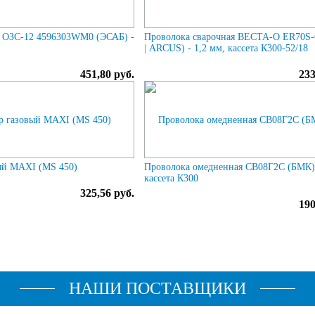
 ОЗС-12 4596303WM0 (ЭСАБ) -
Проволока сварочная ВЕСТА-О ER70S
| ARCUS) - 1,2 мм, кассета К300-52/18
451,80 руб.
233
ый MAXI (MS 450)
Проволока омедненная СВ08Г2С (БМК) 
кассета К300
325,56 руб.
190
НАШИ ПОСТАВЩИКИ