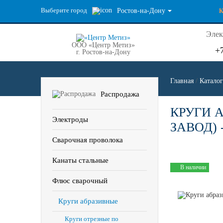
Выберите город
Ростов-на-Дону
Элек
ООО «Центр Метиз»
+
г. Ростов-на-Дону
Главная
/
Каталог
Распродажа
КРУГИ 
Электроды
ЗАВОД) -
Сварочная проволока
Канаты стальные
В наличии
Флюс сварочный
Круги абразивные
Круги отрезные по