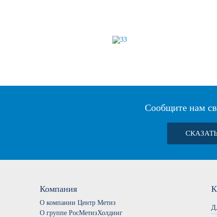
Сообщите нам св
СКАЗАТ
Компания
К
О компании Центр Метиз
Д
О группе РосМетизХолдинг