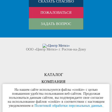
СКАЗАТЬ СПАСИБО
ПОЖАЛОВАТЬСЯ
ЗАДАТЬ ВОПРОС
ООО «Центр Метиз» г. Ростов-на-Дону
КАТАЛОГ
КОМПАНИЯ
КОНТАКТЫ
На нашем сайте используются файлы «cookie» с целью
повышения удобства пользования веб-сайтом. Продолжая
©
ООО «Центр Метиз»
2000-2026
пользоваться данным сайтом, вы подтверждаете свое согласие
Все права защищены
на использование файлов «cookie» в соответствии с настоящим
уведомлением и
Политикой обработки персональных данных.
Политика конфиденциальности