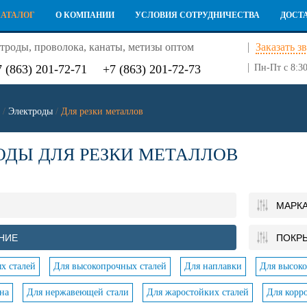
КАТАЛОГ
О КОМПАНИИ
УСЛОВИЯ СОТРУДНИЧЕСТВА
ДОСТ
троды, проволока, канаты, метизы оптом
Заказать з
7 (863) 201-72-71
+7 (863) 201-72-73
Пн-Пт с 8:30
/
Электроды
/
Для резки металлов
ОДЫ ДЛЯ РЕЗКИ МЕТАЛЛОВ
МАРК
НИЕ
ПОКР
х сталей
Для высокопрочных сталей
Для наплавки
Для высоко
на
Для нержавеющей стали
Для жаростойких сталей
Для корр