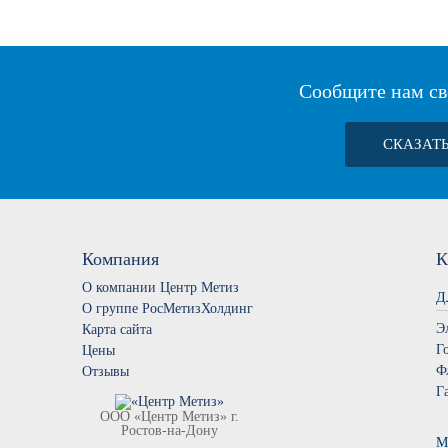
Сообщите нам св
СКАЗАТ
Компания
К
О компании Центр Метиз
Д
О группе РосМетизХолдинг
Э
Карта сайта
Г
Цены
Ф
Отзывы
Г
ООО «Центр Метиз» г.
Ростов-на-Дону
М