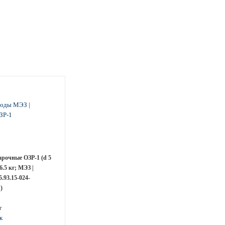
рочные ОЗР-1 (d 5
.5 кг; МЭЗ |
93.15-024-
)
г