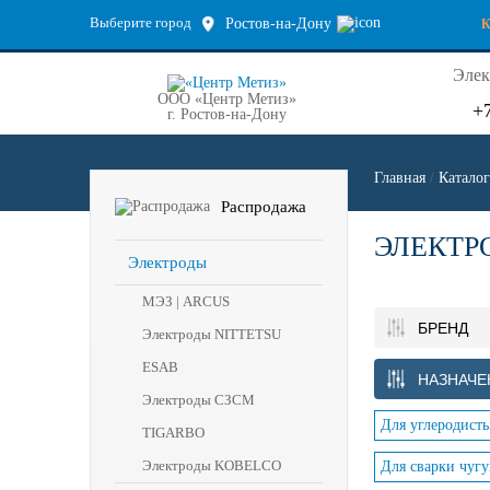
Выберите город
Ростов-на-Дону
Элек
ООО «Центр Метиз»
+
г. Ростов-на-Дону
Главная
/
Каталог
Распродажа
ЭЛЕКТР
Электроды
МЭЗ | ARCUS
БРЕНД
Электроды NITTETSU
ESAB
НАЗНАЧЕ
Электроды СЗСМ
Для углеродисты
TIGARBO
Электроды KOBELCO
Для сварки чугу