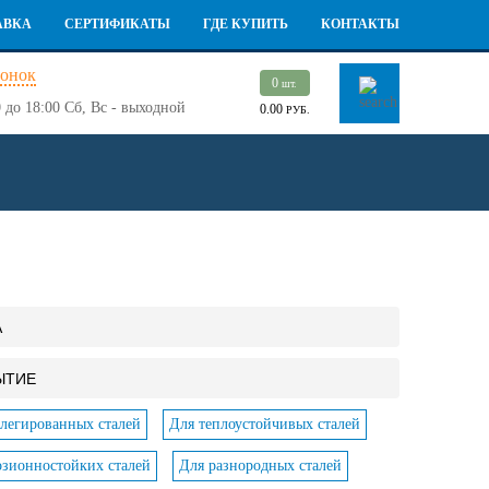
АВКА
СЕРТИФИКАТЫ
ГДЕ КУПИТЬ
КОНТАКТЫ
вонок
0
шт.
 до 18:00
Сб, Вс - выходной
0.00
РУБ.
А
ЫТИЕ
легированных сталей
Для теплоустойчивых сталей
озионностойких сталей
Для разнородных сталей