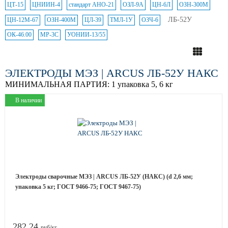
ЦТ-15
ЦНИИН-4
стандарт АНО-21
ОЗЛ-9А
ЦН-6Л
ОЗН-300М
ЛБ-52У
ЦН-12М-67
ОЗН-400М
ЦЛ-39
ТМЛ-1У
ОЗЧ-6
ОК-46.00
МР-3С
УОНИИ-13/55
ЭЛЕКТРОДЫ МЭЗ | ARCUS ЛБ-52У НАКС
МИНИМАЛЬНАЯ ПАРТИЯ:
1 упаковка 5, 6 кг
В наличии
Электроды сварочные МЭЗ | ARCUS ЛБ-52У (НАКС) (d 2,6 мм;
упаковка 5 кг; ГОСТ 9466-75; ГОСТ 9467-75)
282.24
руб/кг