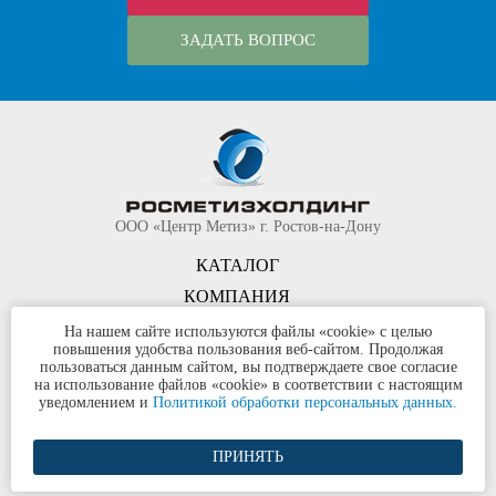
ЗАДАТЬ ВОПРОС
ООО «Центр Метиз» г. Ростов-на-Дону
КАТАЛОГ
КОМПАНИЯ
КОНТАКТЫ
На нашем сайте используются файлы «cookie» с целью
повышения удобства пользования веб-сайтом. Продолжая
©
ООО «Центр Метиз»
2000-2026
пользоваться данным сайтом, вы подтверждаете свое согласие
Все права защищены
на использование файлов «cookie» в соответствии с настоящим
уведомлением и
Политикой обработки персональных данных.
Политика конфиденциальности
ПРИНЯТЬ
Разработка сайта и продвижение