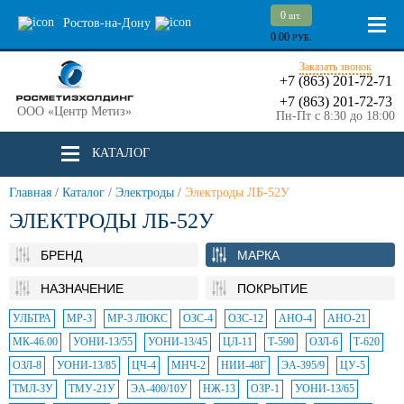
0
шт.
Ростов-на-Дону
0.00
РУБ.
Заказать звонок
+7 (863) 201-72-71
+7 (863) 201-72-73
ООО «Центр Метиз»
Пн-Пт с 8:30 до 18:00
КАТАЛОГ
Главная
/
Каталог
/
Электроды
/
Электроды ЛБ-52У
ЭЛЕКТРОДЫ ЛБ-52У
БРЕНД
МАРКА
НАЗНАЧЕНИЕ
ПОКРЫТИЕ
УЛЬТРА
МР-3
МР-3 ЛЮКС
ОЗС-4
ОЗС-12
АНО-4
АНО-21
МК-46.00
УОНИ-13/55
УОНИ-13/45
ЦЛ-11
Т-590
ОЗЛ-6
Т-620
ОЗЛ-8
УОНИ-13/85
ЦЧ-4
МНЧ-2
НИИ-48Г
ЭА-395/9
ЦУ-5
ТМЛ-3У
ТМУ-21У
ЭА-400/10У
НЖ-13
ОЗР-1
УОНИ-13/65