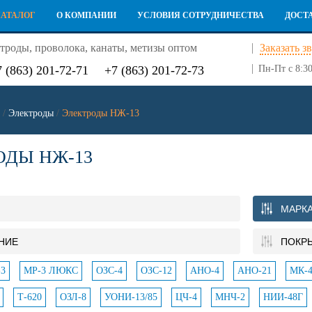
КАТАЛОГ
О КОМПАНИИ
УСЛОВИЯ СОТРУДНИЧЕСТВА
ДОСТ
троды, проволока, канаты, метизы оптом
Заказать з
7 (863) 201-72-71
+7 (863) 201-72-73
Пн-Пт с 8:30
/
Электроды
/
Электроды НЖ-13
ОДЫ НЖ-13
МАРК
НИЕ
ПОКР
3
МР-3 ЛЮКС
ОЗС-4
ОЗС-12
АНО-4
АНО-21
МК-4
Т-620
ОЗЛ-8
УОНИ-13/85
ЦЧ-4
МНЧ-2
НИИ-48Г