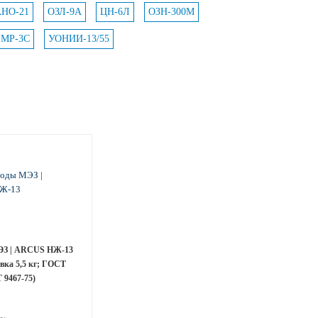
АНО-21
ОЗЛ-9А
ЦН-6Л
ОЗН-300М
МР-3С
УОНИИ-13/55
ЭЗ | ARCUS НЖ-13
овка 5,5 кг; ГОСТ
 9467-75)