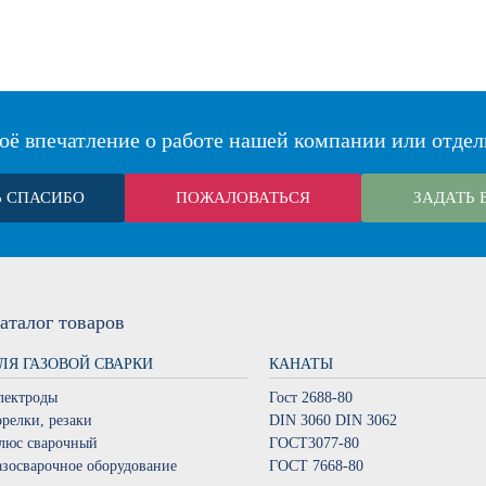
оё впечатление о работе нашей компании или отдел
Ь СПАСИБО
ПОЖАЛОВАТЬСЯ
ЗАДАТЬ 
аталог
товаров
ЛЯ ГАЗОВОЙ СВАРКИ
КАНАТЫ
лектроды
Гост 2688-80
орелки, резаки
DIN 3060 DIN 3062
люс сварочный
ГОСТ3077-80
азосварочное оборудование
ГОСТ 7668-80