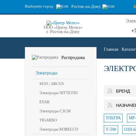
Выберите город
Ростов-на-Дону
Элек
ООО «Центр Метиз»
+
г. Ростов-на-Дону
Главная
/
Каталог
Распродажа
ЭЛЕКТР
Электроды
МЭЗ | ARCUS
БРЕНД
Электроды NITTETSU
ESAB
НАЗНАЧЕ
Электроды СЗСМ
УЛЬТРА
МР-
TIGARBO
Электроды KOBELCO
Т-590
ОЗЛ-6