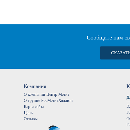
Сообщите нам св
СКАЗАТ
Компания
К
О компании Центр Метиз
Д
О группе РосМетизХолдинг
Э
Карта сайта
Г
Цены
Ф
Отзывы
Г