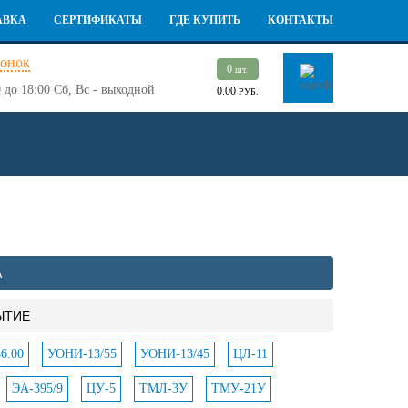
АВКА
СЕРТИФИКАТЫ
ГДЕ КУПИТЬ
КОНТАКТЫ
вонок
0
шт.
 до 18:00
Сб, Вс - выходной
0.00
РУБ.
А
ЫТИЕ
6.00
УОНИ-13/55
УОНИ-13/45
ЦЛ-11
ЭА-395/9
ЦУ-5
ТМЛ-3У
ТМУ-21У