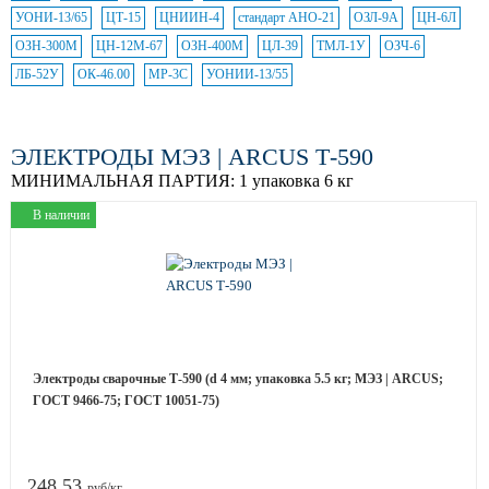
УОНИ-13/65
ЦТ-15
ЦНИИН-4
стандарт АНО-21
ОЗЛ-9А
ЦН-6Л
ОЗН-300М
ЦН-12М-67
ОЗН-400М
ЦЛ-39
ТМЛ-1У
ОЗЧ-6
ЛБ-52У
ОК-46.00
МР-3С
УОНИИ-13/55
ЭЛЕКТРОДЫ МЭЗ | ARCUS Т-590
МИНИМАЛЬНАЯ ПАРТИЯ:
1 упаковка 6 кг
В наличии
Электроды сварочные Т-590 (d 4 мм; упаковка 5.5 кг; МЭЗ | ARCUS;
ГОСТ 9466-75; ГОСТ 10051-75)
248.53
руб/кг