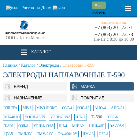
0
шт.
Ростов-на-Дону
0.00
РУБ.
Заказать звонок
+7 (863) 201-72-71
+7 (863) 201-72-73
ООО «Центр Метиз»
Пн-Пт с 8:30 до 18:00
КАТАЛОГ
Главная
/
Каталог
/
Электроды
/
Электроды Т-590
ЭЛЕКТРОДЫ НАПЛАВОЧНЫЕ Т-590
БРЕНД
МАРКА
НАЗНАЧЕНИЕ
ПОКРЫТИЕ
УЛЬТРА
МР-3
МР-3 ЛЮКС
ОЗС-4
ОЗС-12
АНО-4
АНО-21
Т-590
МК-46.00
УОНИ-13/55
УОНИ-13/45
ЦЛ-11
ОЗЛ-6
Т-620
ОЗЛ-8
УОНИ-13/85
ЦЧ-4
МНЧ-2
НИИ-48Г
ЭА-395/9
ЦУ-5
ТМЛ-3У
ТМУ-21У
ЭА-400/10У
НЖ-13
ОЗР-1