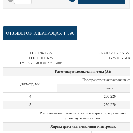
ОТЗЫВЫ ОБ ЭЛЕКТРОДАХ Т-590
ГОСТ 9466-75
Э-320Х25С2ГР-Т-590
ГОСТ 10051-75
Е-750/61-1-П42
ТУ 1272-028-00187240-2004
Рекомендуемые значения тока (А):
Пространственное положение сва
Диаметр, мм
нижнее
4
200-220
5
250-270
Род тока — постоянный прямой полярности, переменный
Длина дуги — короткая
Характеристики плавления электродов: