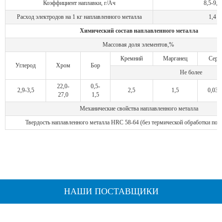
Коэффициент наплавки, г/Ач
8,5-9,0
Расход электродов на 1 кг наплавленного металла
1,4
Химический состав наплавленного металла
Массовая доля элементов,%
Кремний
Марганец
Сера
Углерод
Хром
Бор
Не более
22,0-
0,5-
2,9-3,5
2,5
1,5
0,035
27,0
1,5
Механические свойства наплавленного металла
Твердость наплавленного металла НRC 58-64 (без термической обработки посл
НАШИ ПОСТАВЩИКИ