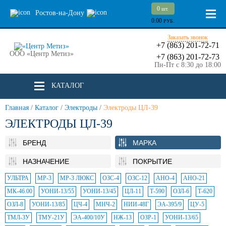
0
шт.
Ростов-на-Дону
0.00
РУБ.
Заказать звонок
+7 (863) 201-72-71
ООО «Центр Метиз»
+7 (863) 201-72-73
Пн-Пт с 8:30 до 18:00
КАТАЛОГ
Главная
/
Каталог
/
Электроды
/
Электроды ЦЛ-39
ЭЛЕКТРОДЫ ЦЛ-39
БРЕНД
МАРКА
НАЗНАЧЕНИЕ
ПОКРЫТИЕ
УЛЬТРА
МР-3
МР-3 ЛЮКС
ОЗС-4
ОЗС-12
АНО-4
АНО-21
МК-46.00
УОНИ-13/55
УОНИ-13/45
ЦЛ-11
Т-590
ОЗЛ-6
Т-620
ОЗЛ-8
УОНИ-13/85
ЦЧ-4
МНЧ-2
НИИ-48Г
ЭА-395/9
ЦУ-5
ТМЛ-3У
ТМУ-21У
ЭА-400/10У
НЖ-13
ОЗР-1
УОНИ-13/65