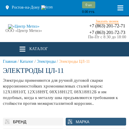
0
шт.
Ростов-на-Дону
0.00
РУБ.
Заказать звонок
+7 (863) 201-72-71
ООО «Центр Метиз»
+7 (863) 201-72-73
Пн-Пт с 8:30 до 18:00
КАТАЛОГ
Главная
/
Каталог
/
Электроды
/
Электроды ЦЛ-11
ЭЛЕКТРОДЫ ЦЛ-11
Электроды применяются для ручной дуговой сварки
коррозионностойких хромоникелевых сталей марок:
12Х18Н10Т, 12Х18Н9Т, 08Х18Н12Т, 08Х18Н12Б и им
подобных, когда к металлу шва предъявляются требования к
стойкости против межкристаллитной коррозии..
БРЕНД
МАРКА