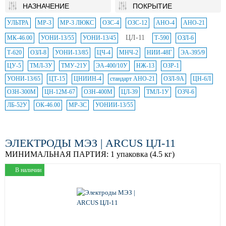
НАЗНАЧЕНИЕ
ПОКРЫТИЕ
УЛЬТРА
МР-3
МР-3 ЛЮКС
ОЗС-4
ОЗС-12
АНО-4
АНО-21
ЦЛ-11
МК-46.00
УОНИ-13/55
УОНИ-13/45
Т-590
ОЗЛ-6
Т-620
ОЗЛ-8
УОНИ-13/85
ЦЧ-4
МНЧ-2
НИИ-48Г
ЭА-395/9
ЦУ-5
ТМЛ-3У
ТМУ-21У
ЭА-400/10У
НЖ-13
ОЗР-1
УОНИ-13/65
ЦТ-15
ЦНИИН-4
стандарт АНО-21
ОЗЛ-9А
ЦН-6Л
ОЗН-300М
ЦН-12М-67
ОЗН-400М
ЦЛ-39
ТМЛ-1У
ОЗЧ-6
ЛБ-52У
ОК-46.00
МР-3С
УОНИИ-13/55
ЭЛЕКТРОДЫ МЭЗ | ARCUS ЦЛ-11
МИНИМАЛЬНАЯ ПАРТИЯ:
1 упаковка (4.5 кг)
В наличии