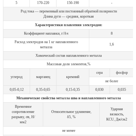
5
170-220
150-190
-
Род тока — переменный или постоянный обратной полярности
Длина дуги — средняя, короткая
Характеристики плавления электродов:
Коэффициент наплавки, г/Ач
8
Расход электродов на 1 кг наплавленного
1,6
металла
Химический состав наплавленного металла
Массовая доля элементов,%
сера
фосфор
углерод
марганец
кремний
не более
0,05-0,12
0,35-0,65
0,15-0,35
0,030
0,035
Механические свойства металла шва и наплавленного металла
Временное
Ударная
сопротивление
Относительное удлинение,
вязкость,
разрыву, σв, Н/
δ5, %
КСU, Дж/см2
мм2
не менее