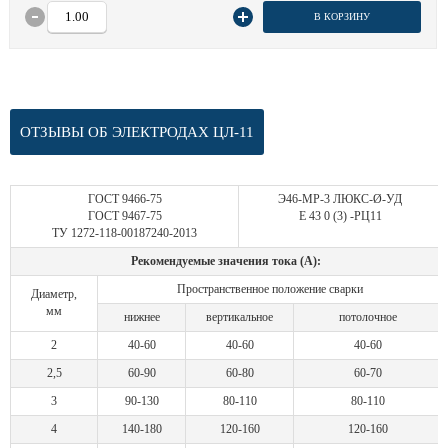
В КОРЗИНУ
ОТЗЫВЫ ОБ ЭЛЕКТРОДАХ ЦЛ-11
ГОСТ 9466-75
Э46-МР-3 ЛЮКС-Ø-УД
ГОСТ 9467-75
Е 43 0 (3) -РЦ11
ТУ 1272-118-00187240-2013
Рекомендуемые значения тока (А):
Пространственное положение сварки
Диаметр,
мм
нижнее
вертикальное
потолочное
2
40-60
40-60
40-60
2,5
60-90
60-80
60-70
3
90-130
80-110
80-110
4
140-180
120-160
120-160