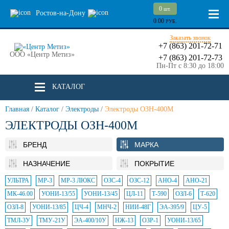
0
шт.
Ростов-на-Дону
0.00
РУБ.
Заказать звонок
+7 (863) 201-72-71
ООО «Центр Метиз»
+7 (863) 201-72-73
Пн-Пт с 8:30 до 18:00
КАТАЛОГ
Главная
/
Каталог
/
Электроды
/
Электроды ОЗН-400М
ЭЛЕКТРОДЫ ОЗН-400М
БРЕНД
МАРКА
НАЗНАЧЕНИЕ
ПОКРЫТИЕ
УЛЬТРА
МР-3
МР-3 ЛЮКС
ОЗС-4
ОЗС-12
АНО-4
АНО-21
МК-46.00
УОНИ-13/55
УОНИ-13/45
ЦЛ-11
Т-590
ОЗЛ-6
Т-620
ОЗЛ-8
УОНИ-13/85
ЦЧ-4
МНЧ-2
НИИ-48Г
ЭА-395/9
ЦУ-5
ТМЛ-3У
ТМУ-21У
ЭА-400/10У
НЖ-13
ОЗР-1
УОНИ-13/65