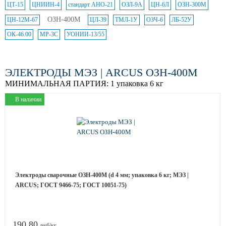
ЦТ-15
ЦНИИН-4
стандарт АНО-21
ОЗЛ-9А
ЦН-6Л
ОЗН-300М
ОЗН-400М
ЦН-12М-67
ЦЛ-39
ТМЛ-1У
ОЗЧ-6
ЛБ-52У
ОК-46.00
МР-3С
УОНИИ-13/55
ЭЛЕКТРОДЫ МЭЗ | ARCUS ОЗН-400М
МИНИМАЛЬНАЯ ПАРТИЯ:
1 упаковка 6 кг
В наличии
Электроды сварочные ОЗН-400М (d 4 мм; упаковка 6 кг; МЭЗ |
ARCUS; ГОСТ 9466-75; ГОСТ 10051-75)
190.80
руб/кг