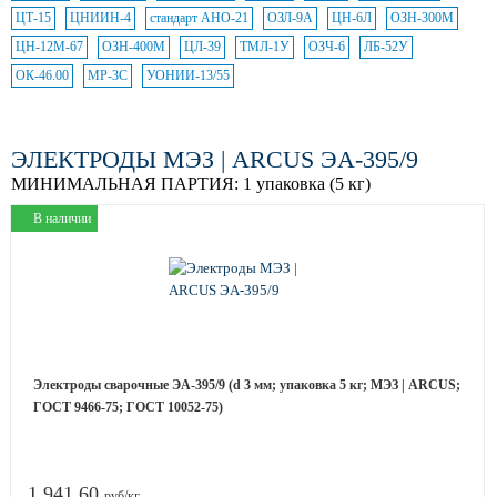
ЦТ-15
ЦНИИН-4
стандарт АНО-21
ОЗЛ-9А
ЦН-6Л
ОЗН-300М
ЦН-12М-67
ОЗН-400М
ЦЛ-39
ТМЛ-1У
ОЗЧ-6
ЛБ-52У
ОК-46.00
МР-3С
УОНИИ-13/55
ЭЛЕКТРОДЫ МЭЗ | ARCUS ЭА-395/9
МИНИМАЛЬНАЯ ПАРТИЯ:
1 упаковка (5 кг)
В наличии
Электроды сварочные ЭА-395/9 (d 3 мм; упаковка 5 кг; МЭЗ | ARCUS;
ГОСТ 9466-75; ГОСТ 10052-75)
1 941.60
руб/кг