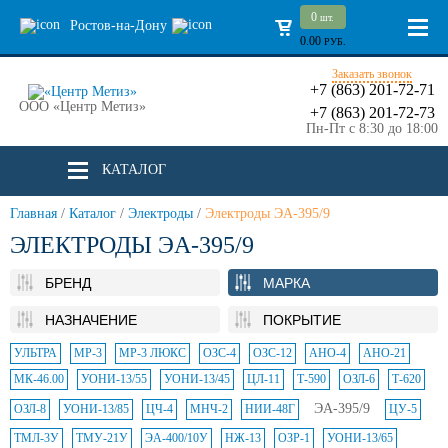
0
шт.
Ростов-на-Дону
0.00
РУБ.
Заказать звонок
+7 (863) 201-72-71
ООО «Центр Метиз»
+7 (863) 201-72-73
Пн-Пт с 8:30 до 18:00
КАТАЛОГ
Главная
/
Каталог
/
Электроды
/
Электроды ЭА-395/9
ЭЛЕКТРОДЫ ЭА-395/9
БРЕНД
МАРКА
НАЗНАЧЕНИЕ
ПОКРЫТИЕ
УЛЬТРА
МР-3
МР-3 ЛЮКС
ОЗС-4
ОЗС-12
АНО-4
АНО-21
МК-46.00
УОНИ-13/55
УОНИ-13/45
ЦЛ-11
Т-590
ОЗЛ-6
Т-620
ЭА-395/9
ОЗЛ-8
УОНИ-13/85
ЦЧ-4
МНЧ-2
НИИ-48Г
ЦУ-5
ТМЛ-3У
ТМУ-21У
ЭА-400/10У
НЖ-13
ОЗР-1
УОНИ-13/65