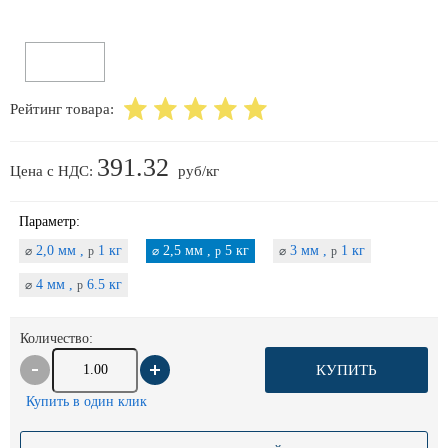
Рейтинг товара:
391.32
Цена с НДС:
руб/кг
Параметр:
2,0 мм ,
1 кг
2,5 мм ,
5 кг
3 мм ,
1 кг
⌀
p
⌀
p
⌀
p
4 мм ,
6.5 кг
⌀
p
Количество:
КУПИТЬ
Купить в один клик