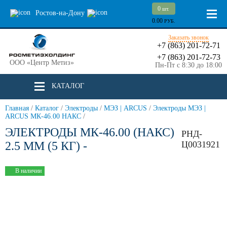
0
шт.
Ростов-на-Дону
0.00
РУБ.
Заказать звонок
+7 (863) 201-72-71
+7 (863) 201-72-73
ООО «Центр Метиз»
Пн-Пт с 8:30 до 18:00
КАТАЛОГ
Главная
/
Каталог
/
Электроды
/
МЭЗ | ARCUS
/
Электроды МЭЗ |
ARCUS МК-46.00 НАКС
/
ЭЛЕКТРОДЫ МК-46.00 (НАКС)
РНД-
2.5 ММ (5 КГ) -
Ц0031921
В наличии