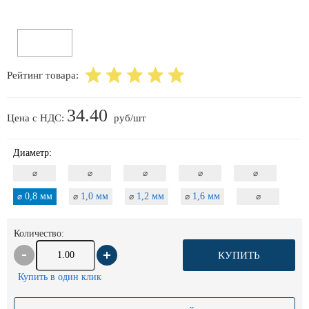
Рейтинг товара:
34.40
Цена с НДС:
руб/шт
Диаметр:
⌀
⌀
⌀
⌀
⌀
0,8 мм
1,0 мм
1,2 мм
1,6 мм
⌀
⌀
⌀
⌀
⌀
Количество:
КУПИТЬ
Купить в один клик