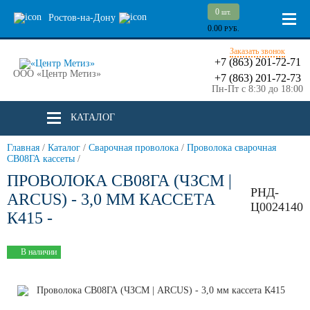
0
шт.
Ростов-на-Дону
0.00
РУБ.
Заказать звонок
+7 (863) 201-72-71
ООО «Центр Метиз»
+7 (863) 201-72-73
Пн-Пт с 8:30 до 18:00
КАТАЛОГ
Главная
/
Каталог
/
Сварочная проволока
/
Проволока сварочная
СВ08ГА кассеты
/
ПРОВОЛОКА СВ08ГА (ЧЗСМ |
РНД-
ARCUS) - 3,0 ММ КАССЕТА
Ц0024140
К415 -
В наличии