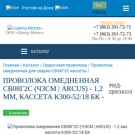
0
шт.
Ростов-на-Дону
0.00
РУБ.
Заказать звонок
+7 (863) 201-72-71
ООО «Центр Метиз»
+7 (863) 201-72-73
Пн-Пт с 8:30 до 18:00
КАТАЛОГ
Главная
/
Каталог
/
Сварочная проволока
/
Проволока
омедненная для сварки СВ08Г2С кассеты
/
ПРОВОЛОКА ОМЕДНЕННАЯ
РНД-
СВ08Г2С (ЧЗСМ | ARCUS) - 1,2
Ц0034319
ММ, КАССЕТА К300-52/18 БК -
В наличии