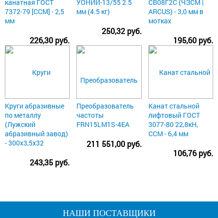
канатная ГОСТ
УОНИИ-13/55 2.5
СВ08Г2С (ЧЗСМ |
7372-79 [ССМ] - 2,5
мм (4.5 кг)
ARCUS) - 3,0 мм в
мм
мотках
250,32 руб.
226,30 руб.
195,60 руб.
Круги абразивные
Преобразователь
Канат стальной
по металлу
частоты
лифтовый ГОСТ
(Лужский
FRN15LM1S-4EA
3077-80 22,8кН,
абразивный завод)
ССМ - 6,4 мм
- 300х3,5х32
211 551,00 руб.
106,76 руб.
243,35 руб.
НАШИ ПОСТАВЩИКИ