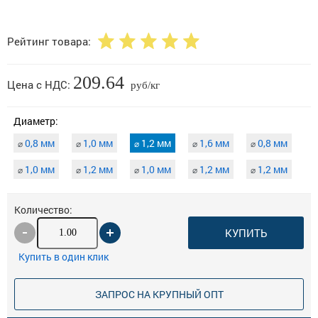
Рейтинг товара:
209.64
Цена с НДС:
руб/кг
Диаметр:
0,8 мм
1,0 мм
1,2 мм
1,6 мм
0,8 мм
⌀
⌀
⌀
⌀
⌀
1,0 мм
1,2 мм
1,0 мм
1,2 мм
1,2 мм
⌀
⌀
⌀
⌀
⌀
Количество:
КУПИТЬ
Купить в один клик
ЗАПРОС НА КРУПНЫЙ ОПТ