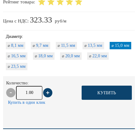
Рейтинг товара:
323.33
Цена с НДС:
руб/м
Диаметр:
8,1 мм
9,7 мм
11,5 мм
13,5 мм
15,0 мм
⌀
⌀
⌀
⌀
⌀
16,5 мм
18,0 мм
20,0 мм
22,0 мм
⌀
⌀
⌀
⌀
23,5 мм
⌀
Количество:
КУПИТЬ
Купить в один клик