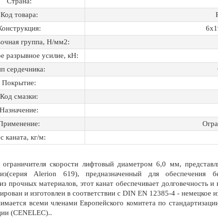
Страна:
Код товара:
Конструкция:
6х1
очная группа, Н/мм2:
 разрывное усилие, кН:
п сердечника:
Покрытие:
Код смазки:
Назначение:
Применение:
Огра
с каната, кг/м:
 ограничителя скорости лифтовый диаметром 6,0 мм, представл
тиз(серия Alerion 619), предназначенный для обеспечения
из прочных материалов, этот канат обеспечивает долговечность и 
рован и изготовлен в соответствии с DIN EN 12385-4 - немецкое и
имается всеми членами Европейского комитета по стандартизации
ции (CENELEC)..