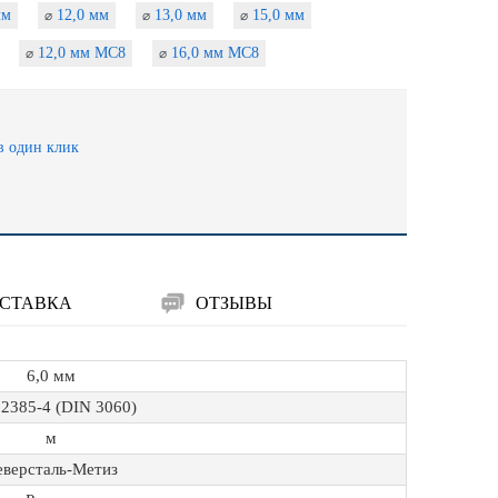
мм
12,0 мм
13,0 мм
15,0 мм
⌀
⌀
⌀
12,0 мм МС8
16,0 мм МС8
⌀
⌀
в один клик
СТАВКА
ОТЗЫВЫ
6,0 мм
2385-4 (DIN 3060)
м
еверсталь-Метиз