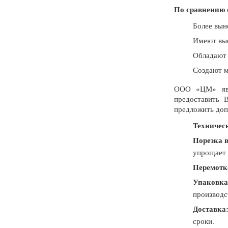
П
о сравнению 
Более вын
Имеют вы
Обладают 
Создают м
ООО «ЦМ» явл
предоставить 
предложить доп
Техничес
Порезка 
упрощает 
Перемотк
Упаковка
производс
Доставка
сроки.