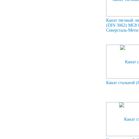
Канат тяговый л
(DIN 3062) МС8
Северсталь-Метиз 
Канат стальной (