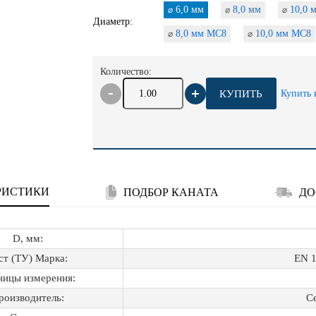
6,0 мм
8,0 мм
10,0 
⌀
⌀
⌀
Диаметр:
8,0 мм МС8
10,0 мм МС8
⌀
⌀
Количество:
КУПИТЬ
Купить 
РИСТИКИ
ПОДБОР КАНАТА
ДО
D, мм:
ст (ТУ) Марка:
EN 1
ницы измерения:
роизводитель:
С