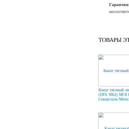
Гарантия
несоответ
ТОВАРЫ Э
Канат тяговый л
(DIN 3062) МС8
Северсталь-Метиз 