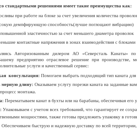
со стандартными решениями имеет такие преимущества как:
осливы при работе на блоке за счет увеличения количества проволок
сокую демпфирующую способность(лучше поглощают вибрацию)
повышенной эластичностью за счет меньшего диаметра проволок
еньшие контактные напряжения в зонах взаимодействия с блоками
яясь Авторизованным дилером АО «Северсталь Канаты» по р
Вашему предприятию отраслевое решение при производстве, м
олнительные услуги и качественный сервис:
кая консультация:
Помогаем выбрать подходящий тип каната для 
в мерную длину
:
Оказываем услугу
порезки каната на заданные вам
процесс монтажа.
а
:
Перематываем
канат в бухты или на барабаны, обеспечивая его 
:
Упаковываем
с учетом всех требований, что гарантирует ее сохр
твенными мощностями, также готовы предложить упаковку в готов
:
Обеспечиваем быструю и надежную доставку по всей территории, 