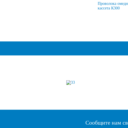
Проволока омедн
кассета К300
Сообщите нам св