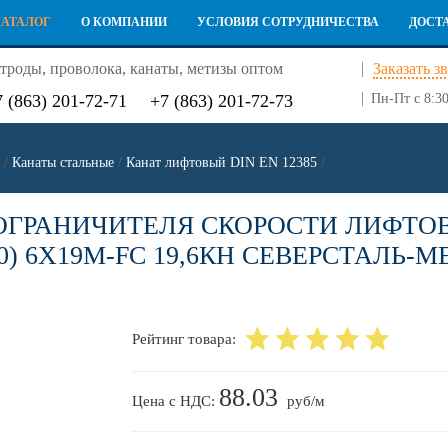
КАТАЛОГ
О КОМПАНИИ
УСЛОВИЯ СОТРУДНИЧЕСТВА
ДОСТ
троды, проволока, канаты, метизы оптом
Заказать з
7 (863) 201-72-71
+7 (863) 201-72-73
Пн-Пт с 8:30
/
Канаты стальные
/
Канат лифтовый DIN EN 12385
/
ОГРАНИЧИТЕЛЯ СКОРОСТИ ЛИФТОВЫЙ
60) 6Х19M-FC 19,6КН СЕВЕРСТАЛЬ-М
Рейтинг товара:
88.03
Цена с НДС:
руб/м