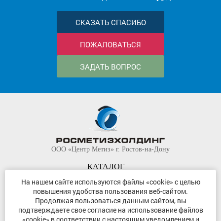
СКАЗАТЬ СПАСИБО
ПОЖАЛОВАТЬСЯ
ЗАДАТЬ ВОПРОС
ООО «Центр Метиз» г. Ростов-на-Дону
КАТАЛОГ
КОМПАНИЯ
На нашем сайте используются файлы «cookie» с целью
повышения удобства пользования веб-сайтом.
КОНТАКТЫ
Продолжая пользоваться данным сайтом, вы
©
ООО «Центр Метиз»
2000-2026
подтверждаете свое согласие на использование файлов
Все права защищены
«cookie» в соответствии с настоящим уведомлением и