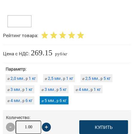
Рейтинг товара:
269.15
Цена с НДС:
руб/кг
Параметр:
2,0 мм ,
1 кг
2,5 мм ,
1 кг
2,5 мм ,
5 кг
⌀
p
⌀
p
⌀
p
3 мм ,
1 кг
3 мм ,
5 кг
4 мм ,
1 кг
⌀
p
⌀
p
⌀
p
4 мм ,
6 кг
5 мм ,
6 кг
⌀
p
⌀
p
Количество:
КУПИТЬ