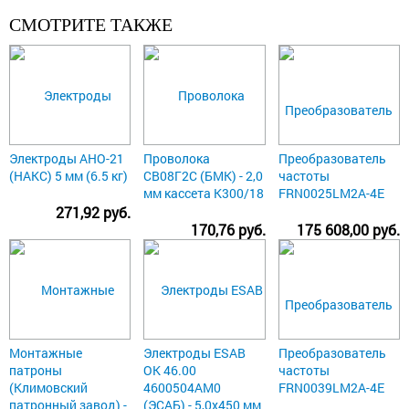
СМОТРИТЕ ТАКЖЕ
Электроды АНО-21
Проволока
Преобразователь
(НАКС) 5 мм (6.5 кг)
СВ08Г2С (БМК) - 2,0
частоты
мм кассета К300/18
FRN0025LM2A-4E
271,92 руб.
170,76 руб.
175 608,00 руб.
Монтажные
Электроды ESAB
Преобразователь
патроны
ОК 46.00
частоты
(Климовский
4600504AM0
FRN0039LM2A-4E
патронный завод) -
(ЭСАБ) - 5,0х450 мм