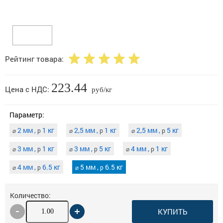
Рейтинг товара:
223.44
Цена с НДС:
руб/кг
Параметр:
2 мм ,
1 кг
2,5 мм ,
1 кг
2,5 мм ,
5 кг
⌀
p
⌀
p
⌀
p
3 мм ,
1 кг
3 мм ,
5 кг
4 мм ,
1 кг
⌀
p
⌀
p
⌀
p
4 мм ,
6.5 кг
5 мм ,
6.5 кг
⌀
p
⌀
p
Количество:
КУПИТЬ