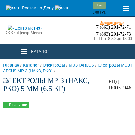
0
шт.
Ростов-на-Дону
0.00
РУБ.
Заказать звонок
+7 (863) 201-72-71
ООО «Центр Метиз»
+7 (863) 201-72-73
Пн-Пт с 8:30 до 18:00
КАТАЛОГ
Главная
/
Каталог
/
Электроды
/
МЭЗ | ARCUS
/
Электроды МЭЗ |
ARCUS МР-3 (НАКС, РКО)
/
ЭЛЕКТРОДЫ МР-3 (НАКС,
РНД-
РКО) 5 ММ (6.5 КГ) -
Ц0031946
В наличии