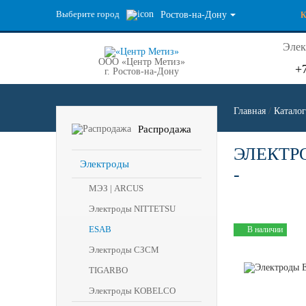
Выберите город
Ростов-на-Дону
Элек
ООО «Центр Метиз»
+
г. Ростов-на-Дону
Главная
/
Каталог
Распродажа
ЭЛЕКТРО
Электроды
-
МЭЗ | ARCUS
Электроды NITTETSU
ESAB
В наличии
Электроды СЗСМ
TIGARBO
Электроды KOBELCO