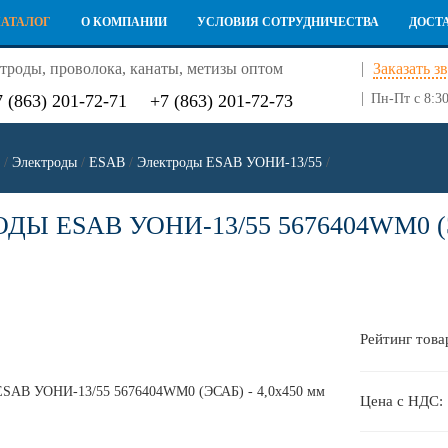
КАТАЛОГ
О КОМПАНИИ
УСЛОВИЯ СОТРУДНИЧЕСТВА
ДОСТ
троды, проволока, канаты, метизы оптом
Заказать з
7 (863) 201-72-71
+7 (863) 201-72-73
Пн-Пт с 8:30
/
Электроды
/
ESAB
/
Электроды ESAB УОНИ-13/55
/
ДЫ ESAB УОНИ-13/55 5676404WM0 (Э
Рейтинг това
Цена с НДС: