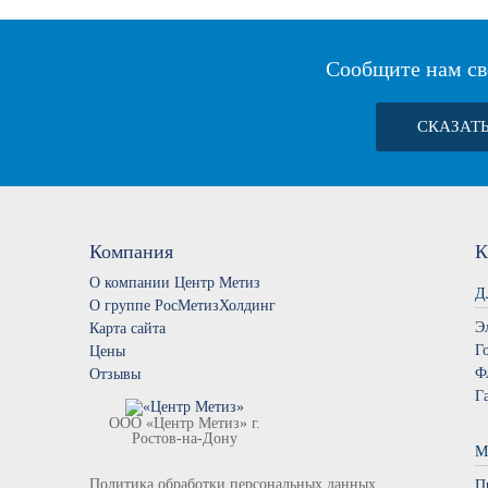
Сообщите нам св
СКАЗАТ
Компания
К
О компании Центр Метиз
Д
О группе РосМетизХолдинг
Э
Карта сайта
Г
Цены
Ф
Отзывы
Г
ООО «Центр Метиз» г.
Ростов-на-Дону
М
Политика обработки персональных данных
П