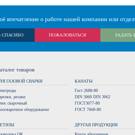
оё впечатление о работе нашей компании или отдел
Ь СПАСИБО
ПОЖАЛОВАТЬСЯ
ЗАДАТЬ 
аталог
товаров
ЛЯ ГАЗОВОЙ СВАРКИ
КАНАТЫ
лектроды
Гост 2688-80
орелки, резаки
DIN 3060 DIN 3062
люс сварочный
ГОСТ3077-80
азосварочное оборудование
ГОСТ 7668-80
ЕТИЗЫ
ДРУГАЯ ПРОДУКЦИЯ
роволока ОК
Круги абразивные