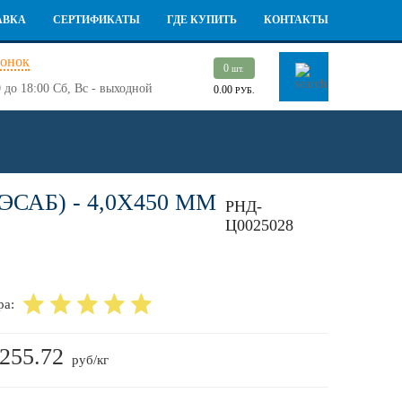
АВКА
СЕРТИФИКАТЫ
ГДЕ КУПИТЬ
КОНТАКТЫ
вонок
0
шт.
 до 18:00
Сб, Вс - выходной
0.00
РУБ.
САБ) - 4,0Х450 ММ
РНД-
Ц0025028
ра:
255.72
руб/кг