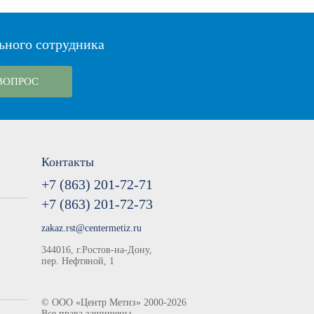
ьного сотрудника
ВОПРОС
Контакты
+7 (863) 201-72-71
+7 (863) 201-72-73
zakaz.rst@centermetiz.ru
344016, г.Ростов-на-Дону,
пер. Нефтяной, 1
©
ООО «Центр Метиз»
2000-2026
Все права защищены